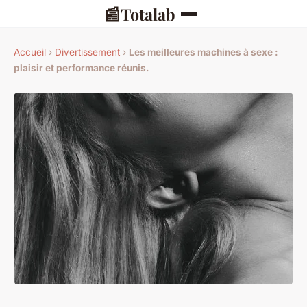
📰
Totalab
Accueil
›
Divertissement
›
Les meilleures machines à sexe :
plaisir et performance réunis.