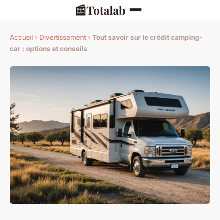
📰
Totalab
Accueil
›
Divertissement
›
Tout savoir sur le crédit camping-
car : options et conseils