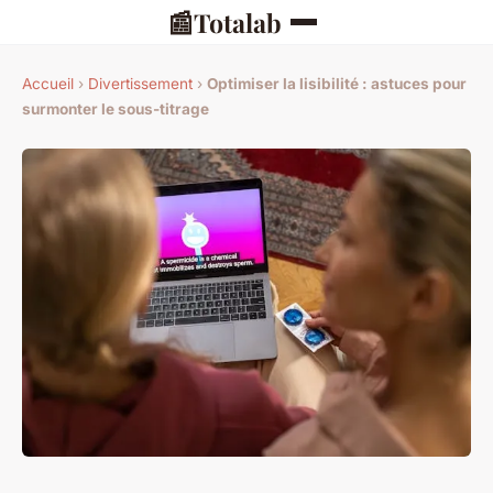
📰
Totalab
Accueil
›
Divertissement
›
Optimiser la lisibilité : astuces pour
surmonter le sous-titrage