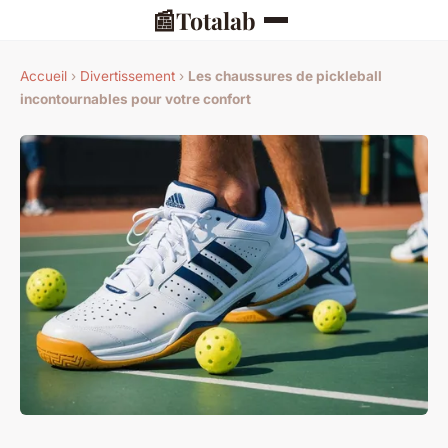
📰
Totalab
Accueil
›
Divertissement
›
Les chaussures de pickleball
incontournables pour votre confort