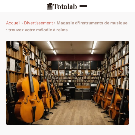
📰
Totalab
Accueil
›
Divertissement
›
Magasin d'instruments de musique
: trouvez votre mélodie à reims