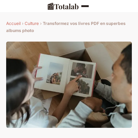
📰
Totalab
Accueil
›
Culture
›
Transformez vos livres PDF en superbes
albums photo