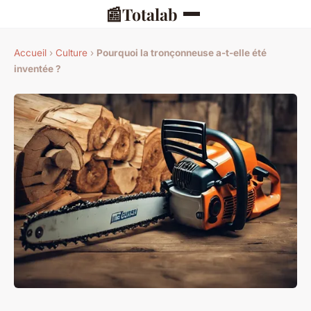
📰
Totalab
Accueil
›
Culture
›
Pourquoi la tronçonneuse a-t-elle été
inventée ?