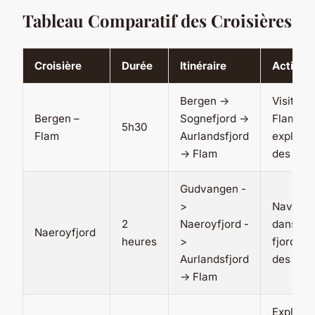
Tableau Comparatif des Croisières
Croisière
Durée
Itinéraire
Activité
Bergen ->
Visite d
Bergen –
Sognefjord ->
Flam,
5h30
Flam
Aurlandsfjord
explorat
-> Flam
des fjor
Gudvangen -
>
Navigat
2
Naeroyfjord -
dans les
Naeroyfjord
heures
>
fjords, v
Aurlandsfjord
des vill
-> Flam
Explorat