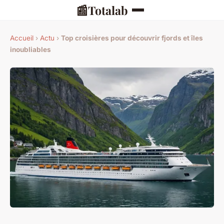
📰
Totalab
Accueil
›
Actu
›
Top croisières pour découvrir fjords et îles
inoubliables