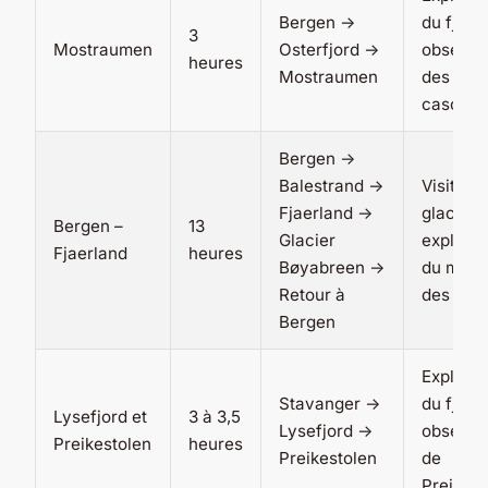
Bergen ->
du fjord,
3
Mostraumen
Osterfjord ->
observa
heures
Mostraumen
des
cascad
Bergen ->
Balestrand ->
Visite d
Fjaerland ->
glacier,
Bergen –
13
Glacier
explorat
Fjaerland
heures
Bøyabreen ->
du mus
Retour à
des glac
Bergen
Explorat
Stavanger ->
du fjord,
Lysefjord et
3 à 3,5
Lysefjord ->
observa
Preikestolen
heures
Preikestolen
de
Preikest