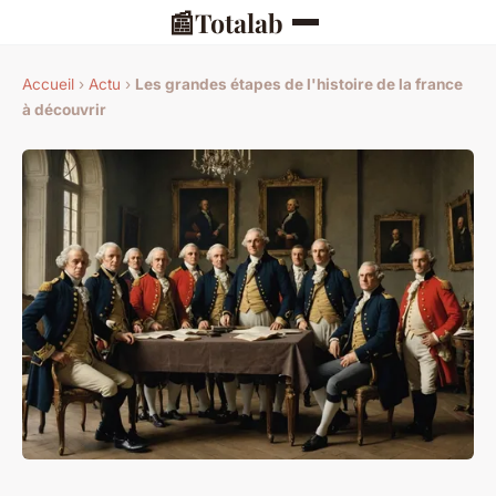
📰
Totalab
Accueil
›
Actu
›
Les grandes étapes de l'histoire de la france
à découvrir