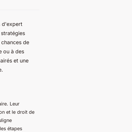
s d'expert
 stratégies
s chances de
e ou à des
airés et une
e.
aire. Leur
n et le droit de
ligne
les étapes