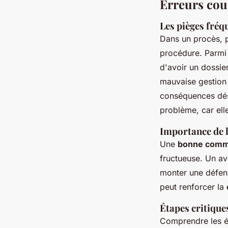
Erreurs cour
Les pièges fréqu
Dans un procès, 
procédure. Parmi c
d'avoir un dossie
mauvaise gestio
conséquences désa
problème, car ell
Importance de l
Une
bonne comm
fructueuse. Un avo
monter une défens
peut renforcer la
Étapes critiques
Comprendre les ét