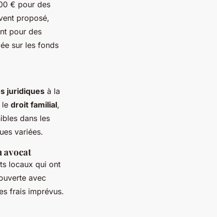
500 € pour des
vent proposé,
ent pour des
lée sur les fonds
s juridiques
à la
 le
droit familial
,
ibles dans les
ques variées.
n avocat
ts locaux qui ont
ouverte avec
des frais imprévus.