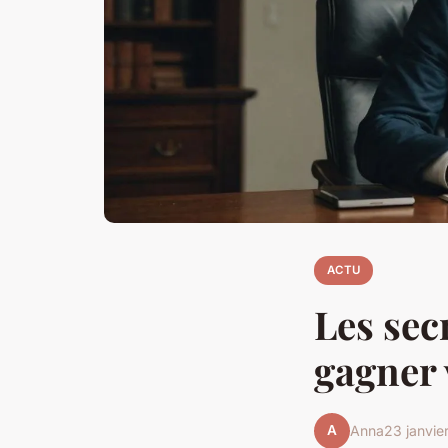
ACTU
Les sec
gagner 
A
Anna
23 janvie