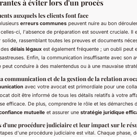
antes à éviter lors d'un procès
ents auxquels les clients font face
plusieurs
erreurs communes
peuvent nuire au bon déroule
elles-ci, l'absence de préparation est souvent cruciale. Il e
r solide, rassemblant toutes les preuves et documents néces
n des
délais légaux
est également fréquente ; un oubli peut e
streuses. Enfin, la communication insuffisante avec son a
e peut conduire à des malentendus ou à une mauvaise straté
a communication et de la gestion de la relation avoc
unication
avec votre avocat est primordiale pour une coll
cat doit être informé de tous les détails relatifs à votre af
e efficace. De plus, comprendre le rôle et les démarches 
confiance mutuelle
et assurer une
stratégie juridique effi
 d'une procédure judiciaire et leur impact sur le résu
apes d'une procédure judiciaire est vital. Chaque phase, d