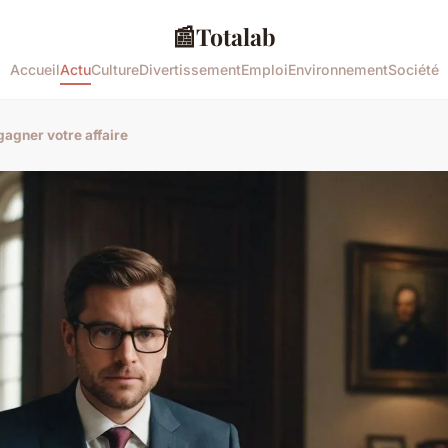
📰
Totalab
Accueil
Actu
Culture
Divertissement
Emploi
Environnement
Société
gagner votre affaire