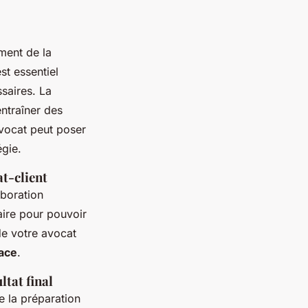
ment de la
st essentiel
saires. La
ntraîner des
vocat peut poser
gie.
at-client
aboration
faire pour pouvoir
de votre avocat
cace
.
ltat final
e la préparation