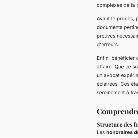
complexes de la p
Avant le procès, 
documents pertinen
preuves nécessair
d'erreurs.
Enfin, bénéficier 
affaire. Que ce s
un avocat expérim
éclairées. Ces ét
sereinement à trav
Comprendre l
Structure des f
Les
honoraires d