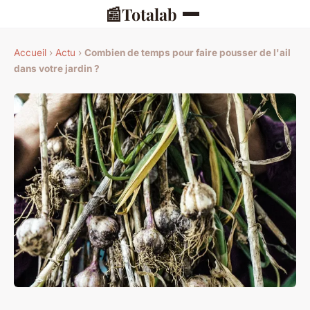
📰
Totalab
Accueil
›
Actu
›
Combien de temps pour faire pousser de l'ail
dans votre jardin ?