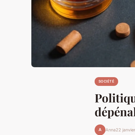
SOCIÉTÉ
Politiq
dépénal
A
Anna
22 janvie