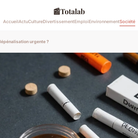
📰
Totalab
Accueil
Actu
Culture
Divertissement
Emploi
Environnement
Société
dépénalisation urgente ?