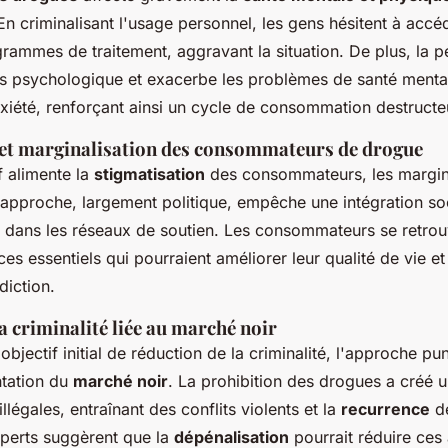
 criminalisant l'usage personnel, les gens hésitent à accé
rammes de traitement, aggravant la situation. De plus, la p
ss psychologique et exacerbe les problèmes de santé ment
nxiété, renforçant ainsi un cycle de consommation destructe
 et marginalisation des consommateurs de drogue
f alimente la
stigmatisation
des consommateurs, les margin
approche, largement politique, empêche une intégration soc
on dans les réseaux de soutien. Les consommateurs se retrou
es essentiels qui pourraient améliorer leur qualité de vie et 
diction.
a criminalité liée au marché noir
objectif initial de réduction de la criminalité, l'approche pu
ntation du
marché noir
. La prohibition des drogues a créé 
illégales, entraînant des conflits violents et la
recurrence
de
experts suggèrent que la
dépénalisation
pourrait réduire ces 