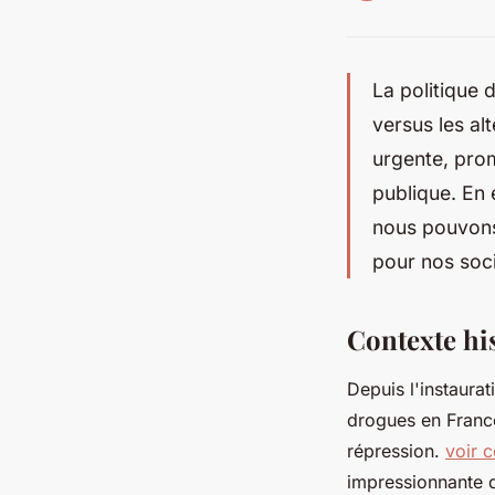
La politique 
versus les al
urgente, prom
publique. En 
nous pouvons 
pour nos soci
Contexte hi
Depuis l'instaurat
drogues en France
répression.
voir c
impressionnante d