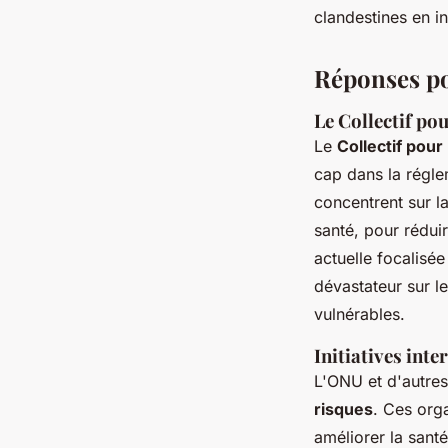
clandestines en in
Réponses po
Le Collectif po
Le
Collectif pour
cap dans la régle
concentrent sur l
santé, pour rédui
actuelle focalisée
dévastateur sur 
vulnérables.
Initiatives int
L'ONU et d'autres
risques
. Ces org
améliorer la sant