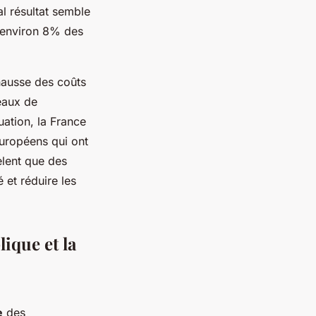
l résultat semble
à environ 8% des
 hausse des coûts
veaux de
ation, la France
uropéens qui ont
èlent que des
 et réduire les
lique et la
e
des