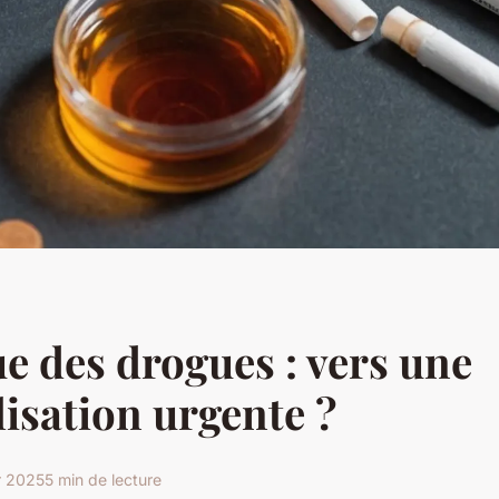
ue des drogues : vers une
isation urgente ?
r 2025
5 min de lecture