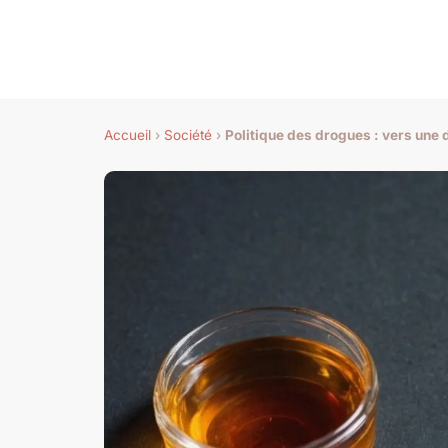
Accueil
›
Société
›
Politique des drogues : vers une 