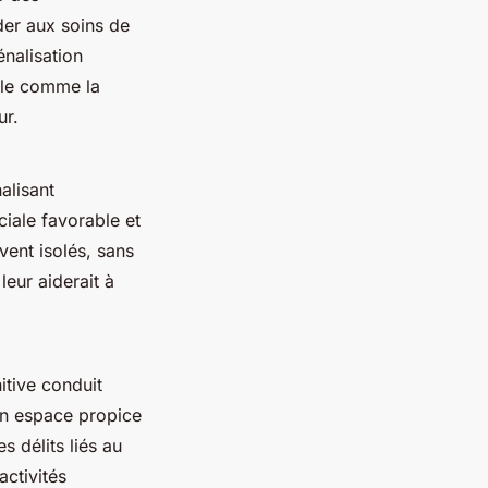
der aux soins de
énalisation
ale comme la
ur.
alisant
iale favorable et
vent isolés, sans
leur aiderait à
nitive conduit
un espace propice
s délits liés au
activités