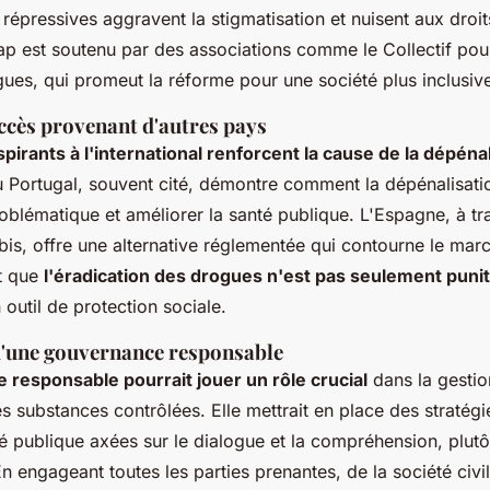
s répressives aggravent la stigmatisation et nuisent aux droi
p est soutenu par des associations comme le Collectif pou
gues, qui promeut la réforme pour une société plus inclusive
ccès provenant d'autres pays
irants à l'international renforcent la cause de la dépéna
u Portugal, souvent cité, démontre comment la dépénalisatio
lématique et améliorer la santé publique. L'Espagne, à tr
is, offre une alternative réglementée qui contourne le marc
t que
l'éradication des drogues n'est pas seulement punit
outil de protection sociale.
d'une gouvernance responsable
responsable pourrait jouer un rôle crucial
dans la gestion
s substances contrôlées. Elle mettrait en place des stratégi
té publique axées sur le dialogue et la compréhension, plutô
En engageant toutes les parties prenantes, de la société civi