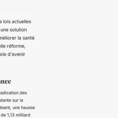
 lois actuelles
 une solution
éliorer la santé
lle réforme,
oie d'avenir
ance
éradication des
tante sur la
résent, une hausse
e 1,13 milliard