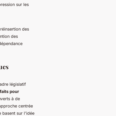
ression sur les
réinsertion des
ention des
a dépendance
ues
dre législatif
faits pour
uverts à de
 approche centrée
e basent sur l'idée