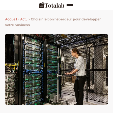
📰
Totalab
Accueil
›
Actu
›
Choisir le bon hébergeur pour développer
votre business